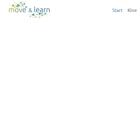
Skip
Start
Kine
to
main
content