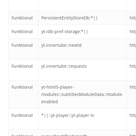
Funktional
PersistentEntityStoreDb:*||
ht
Funktional
yt-idb-pref-storage:*||
ht
Funktional
yt.innertube::nextId
ht
Funktional
yt.innertube::requests
ht
Funktional
yt-html5-player-
ht
modules::subtitlesModuleData::module-
enabled
Funktional
*||::yt-player::yt-player-lv
ht